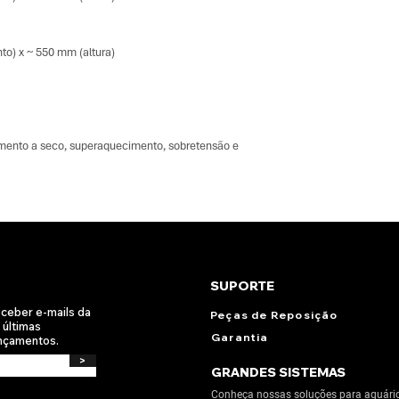
o) x ~ 550 mm (altura)
amento a seco, superaquecimento, sobretensão e 
SUPORTE
eceber e-mails da
Peças de Reposição
 últimas
Garantia
ançamentos.
>
GRANDES SISTEMAS
Conheça nossas soluções para aquári