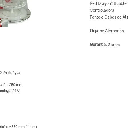
Red Dragon® Bubble
Controladora
Fonte e Cabos de Al
Origem
: Alemanha
Garantia
: 2 anos
0 l/h de água
 até ~ 250 mm
nologia 24 V)
o) x ~ 550 mm (altura)