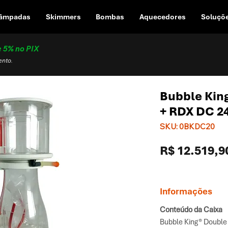
âmpadas
Skimmers
Bombas
Aquecedores
Soluçõ
e 5% no PIX
ento.
Bubble Kin
+ RDX DC 2
SKU: 0BKDC20
R$ 12.519,9
Informações
Conteúdo da Caixa
Bubble King® Double