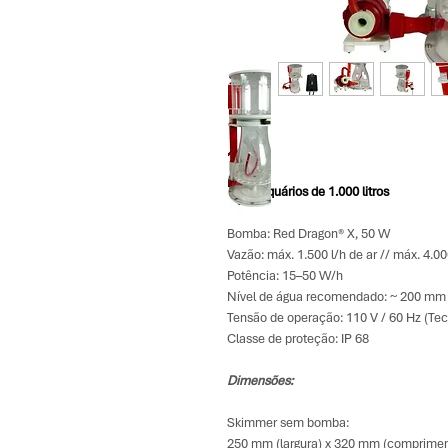
 Para Aquários de 1.000 litros
Bomba: Red Dragon® X, 50 W
Vazão: máx. 1.500 l/h de ar // máx. 4.00
Potência: 15–50 W/h
Nível de água recomendado: ~ 200 mm
Tensão de operação: 110 V / 60 Hz (Tec
Classe de proteção: IP 68
Dimensões: 
Skimmer sem bomba:
250 mm (largura) x 320 mm (compriment