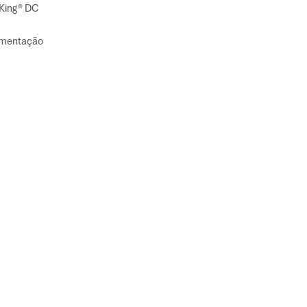
 King® DC
imentação