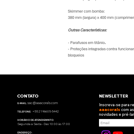
Skimmer com bomba:
380 mm (largura) x 400 mm (compriment
Outras Características:
- Parafusos em titânio
.
- Proteções integradas contra funcion
bloqueios
CONTATO
NEWSLETTER
sac@aaacorals.com
E-MAIL:
Inscreva-se para r
aaacorals
com as
+55 21 96605-5442
TELEFONE:
novidades e pré-l
HORÁRIO DE ATENDIEMNTO:
Segunda a Sexta - Das 10:00 às 17:00
ENDEREÇO
: