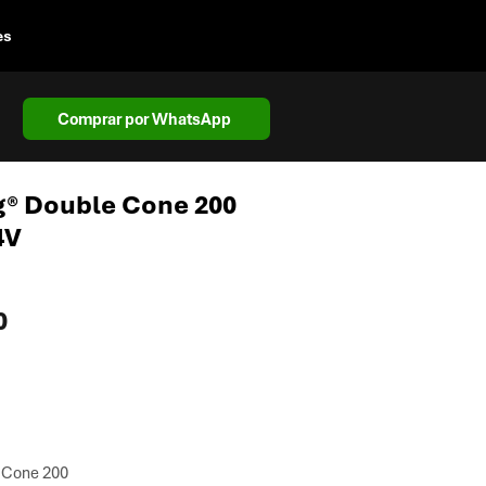
es
Comprar por WhatsApp
g® Double Cone 200
4V
Preço
0
 Cone 200