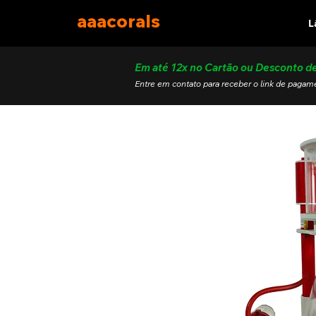
aaa
corals
L
Em até 12x no Cartão ou Desconto d
Entre em contato para receber o link de pagam